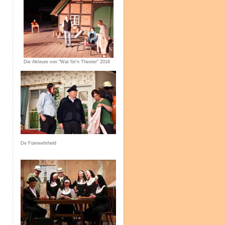
Die Akteure von "Wat för'n Theoter" 2018
De Füerwehrheld