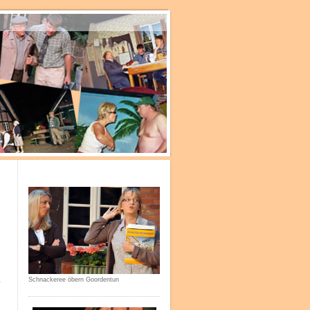
Schnackeree öbern Goordentun