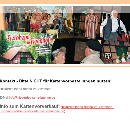
Kontakt - Bitte NICHT für Kartenvorbestellungen nutzen!
Niederdeutsche Bühne VfL Sittensen
E-Mail:
info@niederdeutsche-buehne.de
Info zum Kartenvorverkauf:
Niederdeutsche Bühne VfL Sittensen -
Kartenvorverkauf (niederdeutsche-buehne.de)