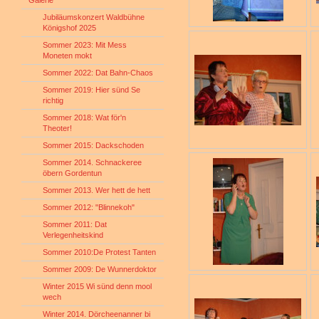
Galerie
Jubiläumskonzert Waldbühne
Königshof 2025
Sommer 2023: Mit Mess
Moneten mokt
Sommer 2022: Dat Bahn-Chaos
Sommer 2019: Hier sünd Se
richtig
Sommer 2018: Wat för'n
Theoter!
Sommer 2015: Dackschoden
Sommer 2014. Schnackeree
öbern Gordentun
Sommer 2013. Wer hett de hett
Sommer 2012: "Blinnekoh"
Sommer 2011: Dat
Verlegenheitskind
Sommer 2010:De Protest Tanten
Sommer 2009: De Wunnerdoktor
Winter 2015 Wi sünd denn mool
wech
Winter 2014. Dörcheenanner bi