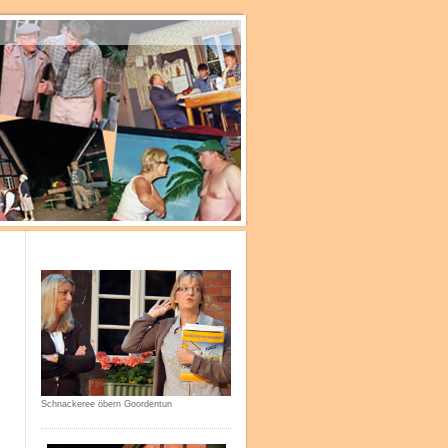
Schnackeree öbern Goordentun