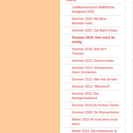
Galerie
Jubiläumskonzert Waldbühne
Königshof 2025
Sommer 2023: Mit Mess
Moneten mokt
Sommer 2022: Dat Bahn-Chaos
Sommer 2019: Hier sünd Se
richtig
Sommer 2018: Wat för'n
Theoter!
Sommer 2015: Dackschoden
Sommer 2014. Schnackeree
öbern Gordentun
Sommer 2013. Wer hett de hett
Sommer 2012: "Blinnekoh"
Sommer 2011: Dat
Verlegenheitskind
Sommer 2010:De Protest Tanten
Sommer 2009: De Wunnerdoktor
Winter 2015 Wi sünd denn mool
wech
Winter 2014. Dörcheenanner bi