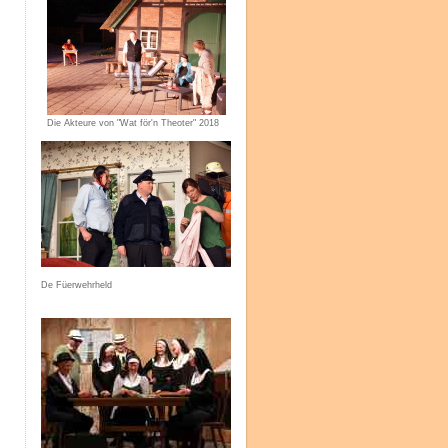
Die Akteure von "Wat för'n Theoter" 2018
De Füerwehrheld