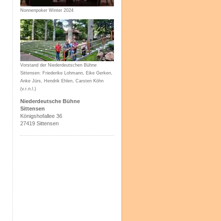
Nonnenpoker Winter 2024
Vorstand der Niederdeutschen Bühne
Sittensen: Friederike Lohmann, Eike Gerken,
Anke Jürs, Hendrik Ehlen, Carsten Köhn
(v.r.n.l.)
Niederdeutsche Bühne
Sittensen
Königshofallee 36
27419 Sittensen